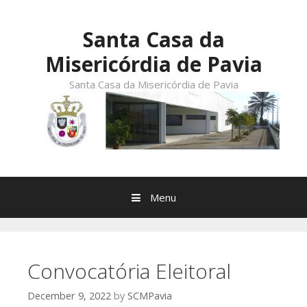
Skip
to
Santa Casa da
content
Misericórdia de Pavia
Santa Casa da Misericórdia de Pavia
Menu
Convocatória Eleitoral
December 9, 2022
by
SCMPavia