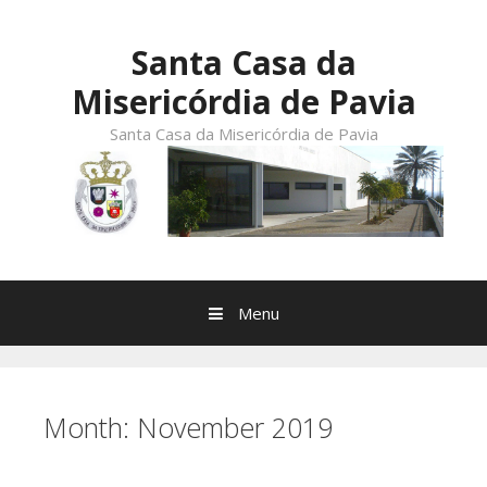
Skip
to
Santa Casa da
content
Misericórdia de Pavia
Santa Casa da Misericórdia de Pavia
Menu
Month:
November 2019