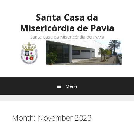
Skip
to
Santa Casa da
content
Misericórdia de Pavia
Santa Casa da Misericórdia de Pavia
Menu
Month:
November 2023