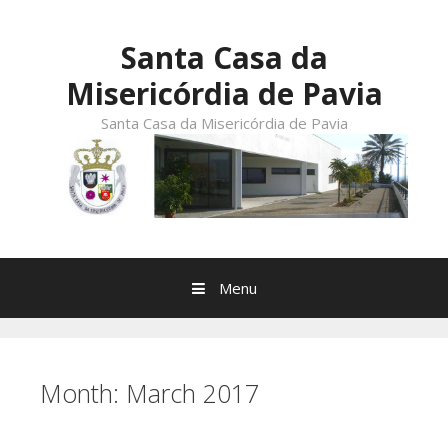
Skip
to
Santa Casa da
content
Misericórdia de Pavia
Santa Casa da Misericórdia de Pavia
Menu
Month:
March 2017