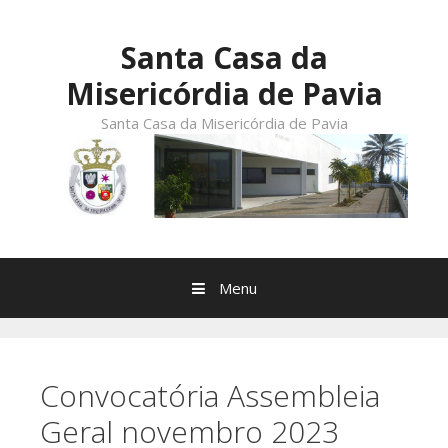
Skip
to
Santa Casa da
content
Misericórdia de Pavia
Santa Casa da Misericórdia de Pavia
Menu
Convocatória Assembleia
Geral novembro 2023