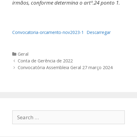
irmãos, conforme determina o artº.24 ponto 1.
Convocatoria-orcamento-nov2023-1
Descarregar
Categories
Geral
Post
Conta de Gerência de 2022
navigation
Convocatória Assembleia Geral 27 março 2024
Search
for: