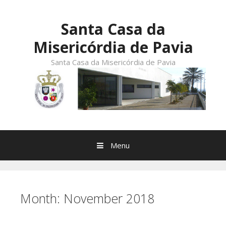
Skip
to
Santa Casa da
content
Misericórdia de Pavia
Santa Casa da Misericórdia de Pavia
Menu
Month:
November 2018