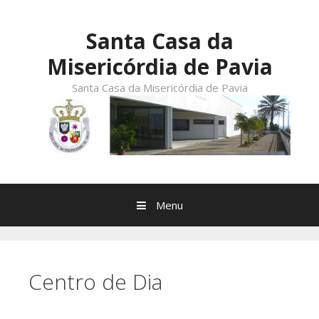
Skip
to
Santa Casa da
content
Misericórdia de Pavia
Santa Casa da Misericórdia de Pavia
Menu
Centro de Dia